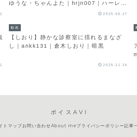
ゆうな・ちゃんよた｜hrjn007｜ハーレム
ジャーニー
11
2025.06.27
動画
観
【しおり】静かな診察室に揺れるまなざ
し｜ankk131｜倉木しおり｜暗黒
01
2025.11.14
ボイスAVI
イトマップ
お問い合わせ
About me
プライバシーポリシー
記事