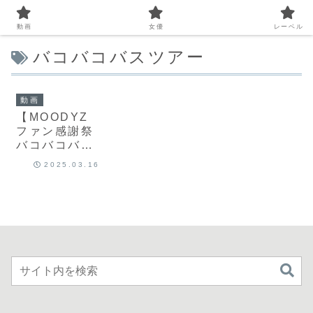
動画
女優
レーベル
バコバコバスツアー
動画
【MOODYZ
ファン感謝祭
バコバコバス
ツアー2025】
2025.03.16
新世代スター
が集結！｜
mird00253｜
MOODYZ
REAL