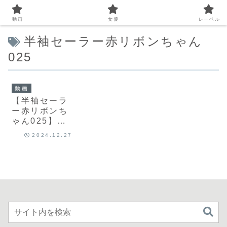
動画
女優
レーベル
半袖セーラー赤リボンちゃん
025
動画
【半袖セーラ
ー赤リボンち
ゃん025】学
校帰りの制服
2024.12.27
姿と自然な表
情｜愛名きら
り｜y025・Y-
025