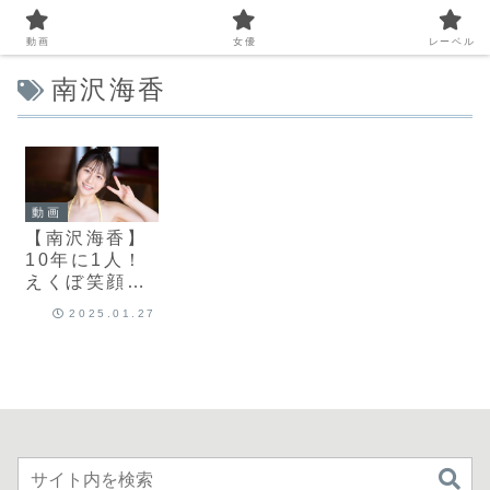
動画
女優
レーベル
南沢海香
動画
【南沢海香】
10年に1人！
えくぼ笑顔が
可愛い現役女
2025.01.27
子大生が奇跡
のデビュー｜
新人
NO.1STYLE
【sone00567
】