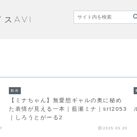
イスAVI
動画
【ミナちゃん】無愛想ギャルの奥に秘め
た表情が見える一本｜藍瀬ミナ｜srt2053
｜しろうとがーる2
27
2025.05.20