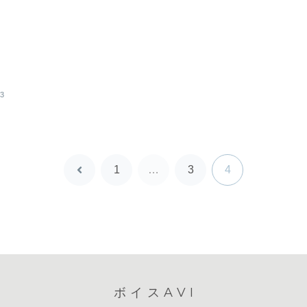
03
1
…
3
4
前
へ
ボイスAVI