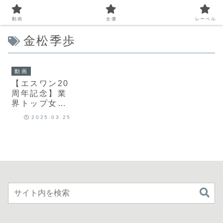
動画
女優
レーベル
金松季歩
動画
【エスワン20
周年記念】業
界トップ女優
9名が集う一
2025.03.25
夜限りのドリ
ーム共演｜
sone00561｜
S1 NO.1
STYLE