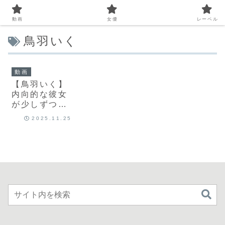
動画
女優
レーベル
鳥羽いく
動画
【鳥羽いく】
内向的な彼女
が少しずつ心
を開いていく
2025.11.25
記録｜
1sdam00153
｜鳥羽いく｜
SOD素人