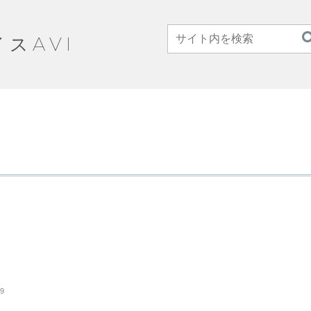
イスAVI
09