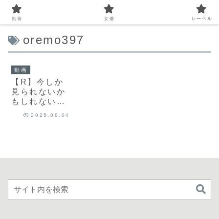
動画
女優
レーベル
oremo397
動画
【R】今しか
見られないか
もしれない、
美貌とプロポ
2025.08.04
ーションの奇
跡｜水崎瑠華
｜oremo397
｜俺の素人-Z-