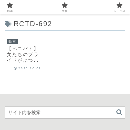
動画
女優
レーベル
RCTD-692
動画
【ペニバト】
女たちのプラ
イドがぶつか
り合う瞬間｜
2025.10.09
1rctd00692
｜新村あか
り・都月るい
さ・松井日奈
子・南條彩｜
ROCKET