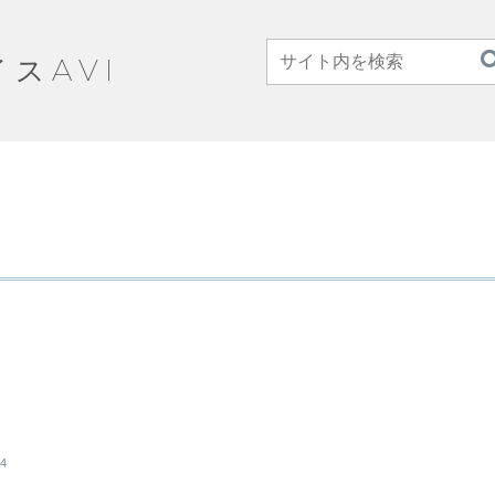
イスAVI
課
24