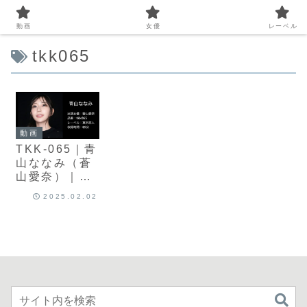
動画
女優
レーベル
tkk065
動画
TKK-065｜青
山ななみ（蒼
山愛奈）｜す
れ違う夫婦の
2025.02.02
距離と揺れる
心