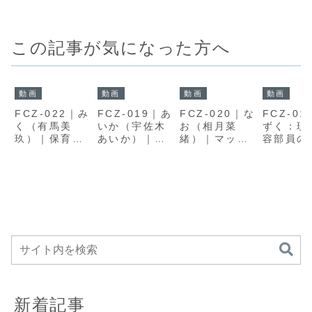
この記事が気になった方へ
動画
動画
動画
動画
FCZ-022｜み
FCZ-019｜あ
FCZ-020｜な
FCZ-0
く（有馬美
いか（宇佐木
お（相月菜
ずく：現
玖）｜保育士
あいか）｜最
緒）｜マッチ
容部員の
みくと会話か
初の印象が途
ングアプリで
性に迫る
ら始まる98分
中で静かに揺
出会った恥ず
ュメンタ
らぐ時間
かしがり屋の
企画
大学生と距離
が近づく82分
新着記事