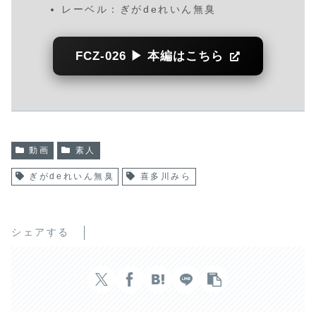
レーベル：ぎがdeれいん無臭
FCZ-026 ▶ 本編はこちら
動画
素人
ぎがdeれいん無臭
喜多川みら
シェアする