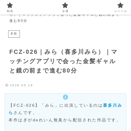
Home
動画
FCZ-026｜みら（喜多川み
動画
女優
レーベル
ら）｜マッチングアプリで会った金髪ギャルと鏡の前まで
進む80分
PR
FCZ-026｜みら（喜多川みら）｜マ
ッチングアプリで会った金髪ギャル
と鏡の前まで進む80分
2026.05.18
【FCZ-026】「みら」に出演しているのは
喜多川み
ら
さんです。
本作はぎがdeれいん無臭から配信された作品です。