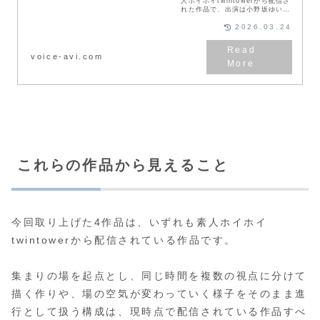
人ホイホイtwintowerから配信さ
れた作品で、出演は小野坂ゆいか
さんと雪代美鳳さんです。【現役
医大生Mが見せた、飲み会終わり
2026.03.24
の“初めての変化”】勉強一筋で
日々...
voice-avi.com
これらの作品から見えること
今回取り上げた4作品は、いずれも素人ホイホイ
twintowerから配信されている作品です。
集まりの場を起点とし、同じ時間を複数の視点に分けて
描く作りや、場の空気が変わっていく様子をそのまま進
行として扱う構成は、現時点で配信されている作品すべ