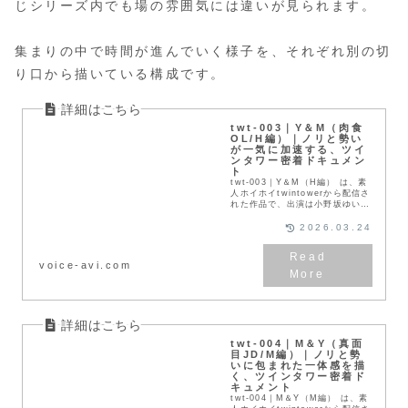
じシリーズ内でも場の雰囲気には違いが見られます。
集まりの中で時間が進んでいく様子を、それぞれ別の切
り口から描いている構成です。
twt-003｜Y＆M（肉食
OL/H編）｜ノリと勢い
が一気に加速する、ツイ
ンタワー密着ドキュメン
ト
twt-003｜Y＆M（H編） は、素
人ホイホイtwintowerから配信さ
れた作品で、出演は小野坂ゆいか
さんと雪代美鳳さんです。【アネ
ゴ肌OLが主導する、規格外のハ
2026.03.24
イテンション・ナイト】24歳の
肉食...
voice-avi.com
twt-004｜M＆Y（真面
目JD/M編）｜ノリと勢
いに包まれた一体感を描
く、ツインタワー密着ド
キュメント
twt-004｜M＆Y（M編） は、素