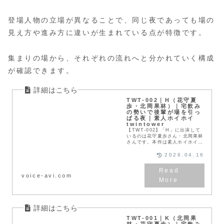
登場人物の立場が異なることで、同じ夜であっても場の
見え方や進み方に違いが生まれている点が特徴です。
集まりの場から、それぞれの流れへと分かれていく構成
が確認できます。
TWT-002｜H（花守夏
歩・北岡果林）｜宅飲み
の勢いで後輩が場を引っ
ぱる夜｜素人ホイホイ
twintower
【TWT-002】「H」に出演して
いるのは花守夏歩さん・北岡果林
さんです。本作は素人ホイホイ
twintowerから配信された作品で
す。宅飲みの流れに後輩Hが加わ
2026.04.16
るところから始まる「H」。最初
から明るい...
voice-avi.com
TWT-001｜K（北岡果