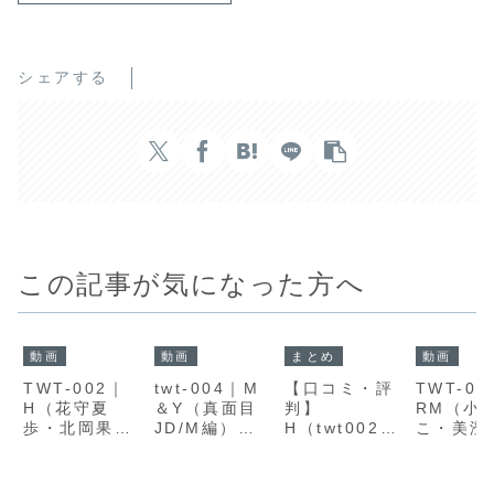
シェアする
この記事が気になった方へ
動画
動画
まとめ
動画
TWT-002｜
twt-004｜M
【口コミ・評
TWT-01
H（花守夏
＆Y（真面目
判】
RM（小
歩・北岡果
JD/M編）｜
H（twt002）
こ・美澄
林）｜宅飲み
ノリと勢いに
は高評価？レ
衣）｜初
の勢いで後輩
包まれた一体
ビューで多い
女子2人
が場を引っぱ
感を描く、ツ
声をもとに理
み会から