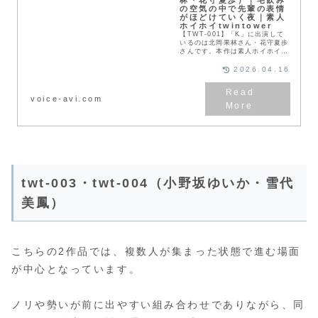
林・花守夏歩）｜宅飲み
の空気の中で先輩の表情
がほどけていく夜｜素人
ホイホイtwintower
【TWT-001】「K」に出演して
いるのは北岡果林さん・花守夏歩
さんです。本作は素人ホイホイ
twintowerから配信された作品で
す。宅飲みの流れから始まる
2026.04.16
「K」。最初は先輩らしい落ち着
いた空気で場を...
voice-avi.com
twt-003・twt-004（小野坂ゆいか・雪代
美鳳）
こちらの2作品では、複数人が集まった状態で進む場面
が中心となっています。
ノリや勢いが前に出やすい組み合わせでありながら、同