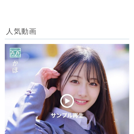
る夜｜素人ホ
インタワー密
由を整理
る作品
イホイ
着ドキュメン
twintower
ト
人気動画